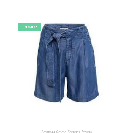
PROMO !
Bermuda femme
,
Femmes
,
Promo