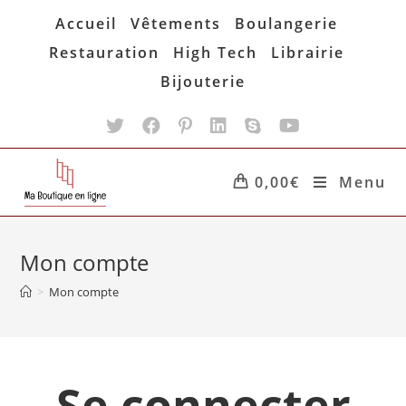
Skip
Accueil
Vêtements
Boulangerie
to
Restauration
High Tech
Librairie
content
Bijouterie
0,00
€
Menu
Mon compte
>
Mon compte
Se connecter