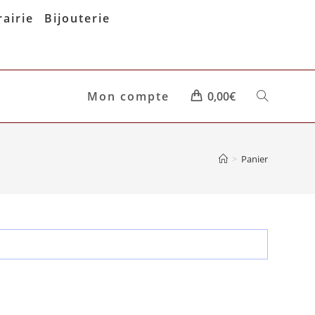
rairie
Bijouterie
Mon compte
0,00
€
Toggle
website
>
Panier
search